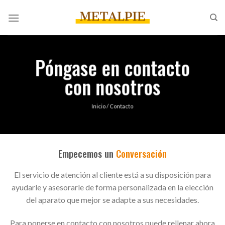
Saltar
al
contenido
Póngase en contacto
con nosotros
Inicio / Contacto
Empecemos un
Conversación
El servicio de atención al cliente está a su disposición para
ayudarle y asesorarle de forma personalizada en la elección
del aparato que mejor se adapte a sus necesidades.
Para ponerse en contacto con nosotros puede rellenar ahora