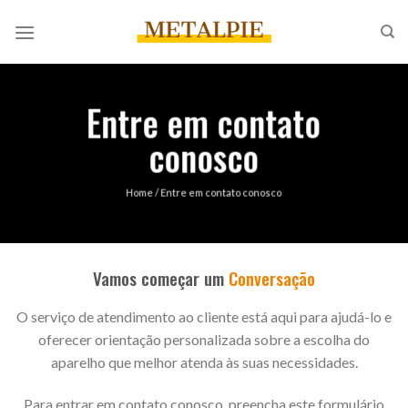
Pular
para
o
conteúdo
Entre em contato
conosco
Home / Entre em contato conosco
Vamos começar um
Conversação
O serviço de atendimento ao cliente está aqui para ajudá-lo e
oferecer orientação personalizada sobre a escolha do
aparelho que melhor atenda às suas necessidades.
Para entrar em contato conosco, preencha este formulário