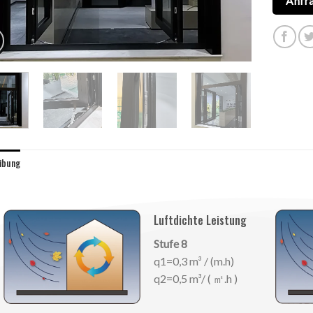
Anfr
ibung
Luftdichte Leistung
Stufe 8
q1=0,3 m³ / (m.h)
q2=0,5 m³/ ( ㎡.h )