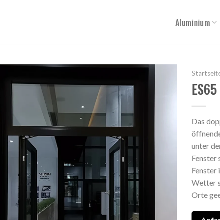
Aluminium
Startseit
ES65 
Das dopp
öffnende
unter de
Fenster 
Fenster 
Wetter s
Orte gee