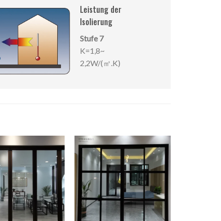
Leistung der
Isolierung
Stufe 7
K=1,8~
2,2W/(㎡.K)
ES61