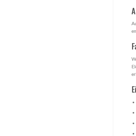
A
Au
en
F
Wi
El
er
E