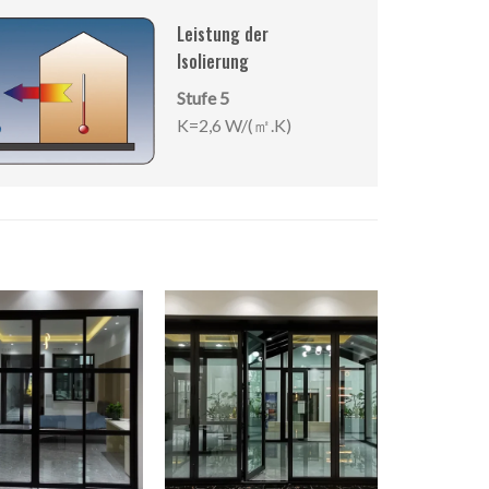
Leistung der
Isolierung
Stufe 5
K=2,6 W/(㎡.K)
ES68 Ma