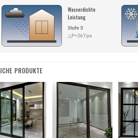
Wasserdichte
Leistung
Stufe 3
△P=267 pa
ICHE PRODUKTE