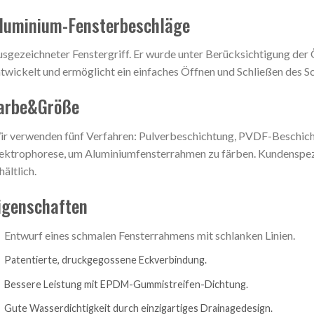
luminium-Fensterbeschläge
sgezeichneter Fenstergriff. Er wurde unter Berücksichtigung d
twickelt und ermöglicht ein einfaches Öffnen und Schließen des S
arbe&Größe
r verwenden fünf Verfahren: Pulverbeschichtung, PVDF-Beschich
ektrophorese, um Aluminiumfensterrahmen zu färben. Kundenspezi
hältlich.
igenschaften
Entwurf eines schmalen Fensterrahmens mit schlanken Linien.
Patentierte, druckgegossene Eckverbindung.
Bessere Leistung mit EPDM-Gummistreifen-Dichtung.
Gute Wasserdichtigkeit durch einzigartiges Drainagedesign.