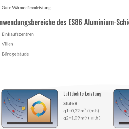
Gute Wärmedämmleistung.
nwendungsbereiche des ES86 Aluminium-Schi
Einkaufszentren
Villen
Bürogebäude
Luftdichte Leistung
Stufe 8
q1=0,32 m³ / (m.h)
q2=1,09 m³/ ( ㎡.h )