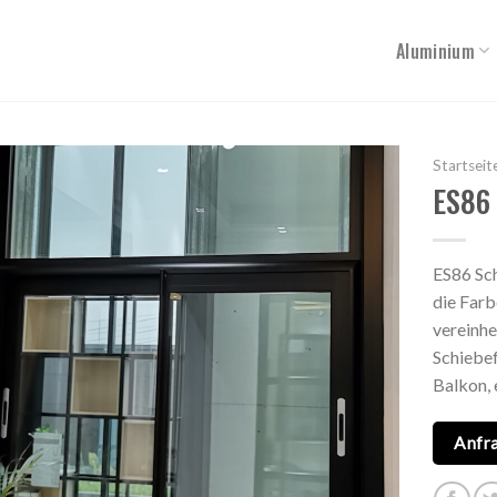
Aluminium
Startseit
ES86 
ES86 Sch
die Farb
vereinhe
Schiebef
Balkon, e
Anfr