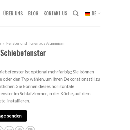
ÜBER UNS
BLOG
KONTAKT US
DE
e
/
Fenster und Türen aus Aluminium
Schiebefenster
iebefenster ist optional mehrfarbig; Sie können
e oder den Typ wählen, um Ihren Dekorationsstil zu
itlichen. Sie können dieses horizontale
enster im Schlafzimmer, in der Küche, auf dem
tc. installieren.
age senden