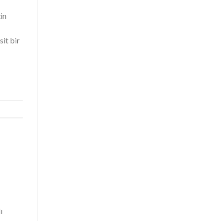
in
it bir
ı