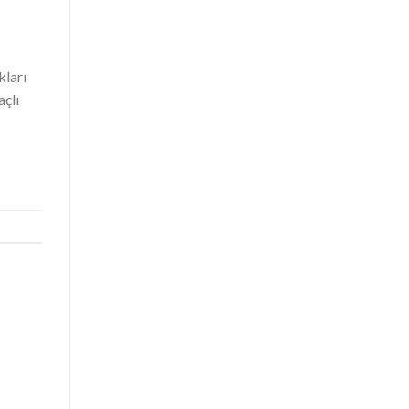
kları
açlı