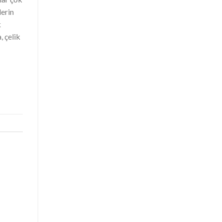
lerin
k
, çelik