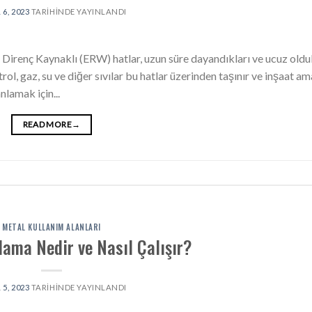
 6, 2023
TARIHINDE YAYINLANDI
Direnç Kaynaklı (ERW) hatlar, uzun süre dayandıkları ve ucuz oldu
ol, gaz, su ve diğer sıvılar bu hatlar üzerinden taşınır ve inşaat am
lamak için...
READ MORE
→
METAL KULLANIM ALANLARI
ama Nedir ve Nasıl Çalışır?
 5, 2023
TARIHINDE YAYINLANDI