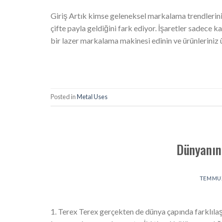
Giriş Artık kimse geleneksel markalama trendlerin
çifte payla geldiğini fark ediyor. İşaretler sadece 
bir lazer markalama makinesi edinin ve ürünleriniz ü
Posted in
Metal Uses
Dünyanın 
TEMMUZ
1. Terex Terex gerçekten de dünya çapında farklıl