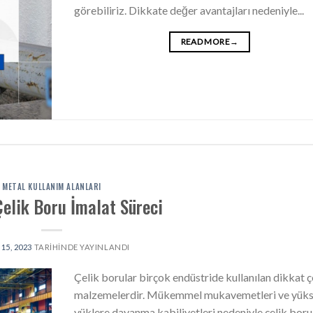
görebiliriz. Dikkate değer avantajları nedeniyle...
READ MORE
→
METAL KULLANIM ALANLARI
Çelik Boru İmalat Süreci
15, 2023
TARIHINDE YAYINLANDI
Çelik borular birçok endüstride kullanılan dikkat ç
malzemelerdir. Mükemmel mukavemetleri ve yük
yüklere dayanma kabiliyetleri nedeniyle çelik boru