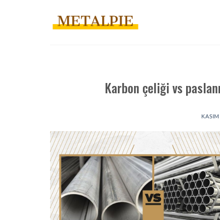
İçeriğe
atla
Karbon çeliği vs paslan
KASIM 