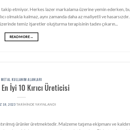
i takip etmiyor. Herkes lazer markalama üzerine yemin ederken, b
kalıcı olmakla kalmaz, aynı zamanda daha az maliyetli ve hasarsızdır
zerinde temiz işaretler oluşturma terapisinin tadını çıkarın...
READ MORE
→
METAL KULLANIM ALANLARI
En İyi 10 Kırıcı Üreticisi
 18, 2023
TARIHINDE YAYINLANDI
aştırılmış ürünler üretmektedir. Malzeme taşıma ekipmanı ve kaldı