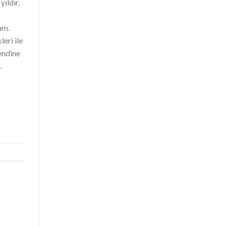
yıldır,
ım.
eri ile
kendine
.