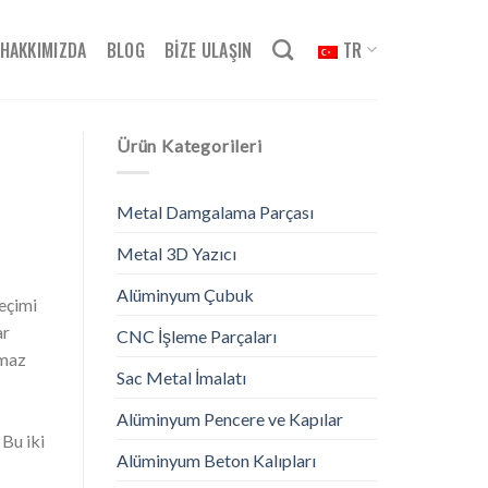
HAKKIMIZDA
BLOG
BİZE ULAŞIN
TR
Ürün Kategorileri
Metal Damgalama Parçası
Metal 3D Yazıcı
Alüminyum Çubuk
eçimi
ar
CNC İşleme Parçaları
nmaz
Sac Metal İmalatı
Alüminyum Pencere ve Kapılar
 Bu iki
Alüminyum Beton Kalıpları