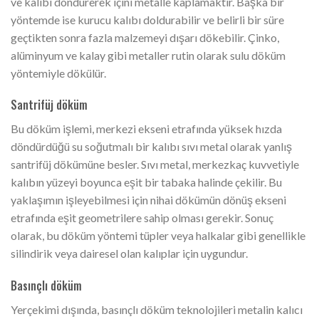
ve kalıbı döndürerek içini metalle kaplamaktır. Başka bir
yöntemde ise kurucu kalıbı doldurabilir ve belirli bir süre
geçtikten sonra fazla malzemeyi dışarı dökebilir. Çinko,
alüminyum ve kalay gibi metaller rutin olarak sulu döküm
yöntemiyle dökülür.
Santrifüj döküm
Bu döküm işlemi, merkezi ekseni etrafında yüksek hızda
döndürdüğü su soğutmalı bir kalıbı sıvı metal olarak yanlış
santrifüj dökümüne besler. Sıvı metal, merkezkaç kuvvetiyle
kalıbın yüzeyi boyunca eşit bir tabaka halinde çekilir. Bu
yaklaşımın işleyebilmesi için nihai dökümün dönüş ekseni
etrafında eşit geometrilere sahip olması gerekir. Sonuç
olarak, bu döküm yöntemi tüpler veya halkalar gibi genellikle
silindirik veya dairesel olan kalıplar için uygundur.
Basınçlı döküm
Yerçekimi dışında, basınçlı döküm teknolojileri metalin kalıcı