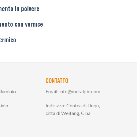
mento in polvere
mento con vernice
termico
CONTATTO
alluminio
Email:
info@metalpie.com
inio
Indirizzo: Contea di Linqu,
città di Weifang, Cina