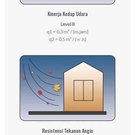
Kinerja Kedap Udara
Level 8
q1 = 0,3 m³ / (m.jam)
q2 = 0,5 m³ / (㎡.h)
Resistensi Tekanan Angin