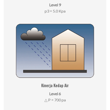
Level 9
p3 = 5.0 Kpa
Kinerja Kedap Air
Level 6
△ P = 700 pa