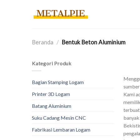
Loncat
ke
konten
Beranda
/
Bentuk Beton Aluminium
Kategori Produk
Menggun
Bagian Stamping Logam
sumber 
Printer 3D Logam
Kami ad
memilik
Batang Aluminium
terbuat
banyak 
Suku Cadang Mesin CNC
Bekisti
Fabrikasi Lembaran Logam
pengala