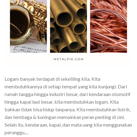
Logam banyak terdapat di sekeliling kita. Kita
membutuhkannya di setiap tempat yang kita kunjungi. Dari
rumah tangga hingga industri besar, dari kendaraan otomotif
hingga kapal laut besar, kita membutuhkan logam. Kita
bahkan tidak bisa hidup tanpanya. Kita membutuhkan listrik,
dan tembaga & kuningan memainkan peran penting di sini.
Selain itu, kendaraan, kapal, dan mata uang kita menggunakan
perunggu,...