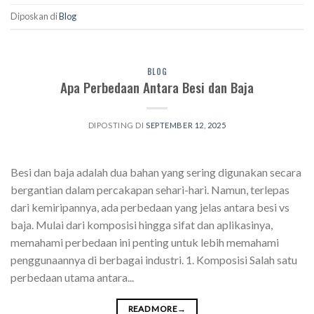
Diposkan di
Blog
BLOG
Apa Perbedaan Antara Besi dan Baja
DIPOSTING DI
SEPTEMBER 12, 2025
Besi dan baja adalah dua bahan yang sering digunakan secara
bergantian dalam percakapan sehari-hari. Namun, terlepas
dari kemiripannya, ada perbedaan yang jelas antara besi vs
baja. Mulai dari komposisi hingga sifat dan aplikasinya,
memahami perbedaan ini penting untuk lebih memahami
penggunaannya di berbagai industri. 1. Komposisi Salah satu
perbedaan utama antara...
READ MORE
→