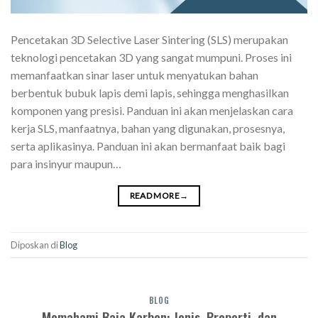
Pencetakan 3D Selective Laser Sintering (SLS) merupakan
teknologi pencetakan 3D yang sangat mumpuni. Proses ini
memanfaatkan sinar laser untuk menyatukan bahan
berbentuk bubuk lapis demi lapis, sehingga menghasilkan
komponen yang presisi. Panduan ini akan menjelaskan cara
kerja SLS, manfaatnya, bahan yang digunakan, prosesnya,
serta aplikasinya. Panduan ini akan bermanfaat baik bagi
para insinyur maupun…
READ MORE
→
Diposkan di
Blog
BLOG
Memahami Baja Karbon: Jenis, Properti, dan