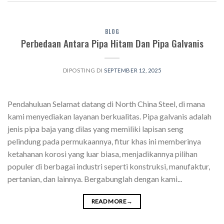
BLOG
Perbedaan Antara Pipa Hitam Dan Pipa Galvanis
DIPOSTING DI
SEPTEMBER 12, 2025
Pendahuluan Selamat datang di North China Steel, di mana
kami menyediakan layanan berkualitas. Pipa galvanis adalah
jenis pipa baja yang dilas yang memiliki lapisan seng
pelindung pada permukaannya, fitur khas ini memberinya
ketahanan korosi yang luar biasa, menjadikannya pilihan
populer di berbagai industri seperti konstruksi, manufaktur,
pertanian, dan lainnya. Bergabunglah dengan kami...
READ MORE
→