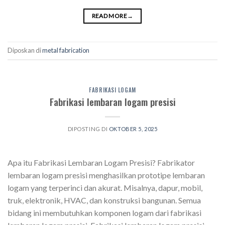
READ MORE
→
Diposkan di
metal fabrication
FABRIKASI LOGAM
Fabrikasi lembaran logam presisi
DIPOSTING DI
OKTOBER 5, 2025
Apa itu Fabrikasi Lembaran Logam Presisi? Fabrikator
lembaran logam presisi menghasilkan prototipe lembaran
logam yang terperinci dan akurat. Misalnya, dapur, mobil,
truk, elektronik, HVAC, dan konstruksi bangunan. Semua
bidang ini membutuhkan komponen logam dari fabrikasi