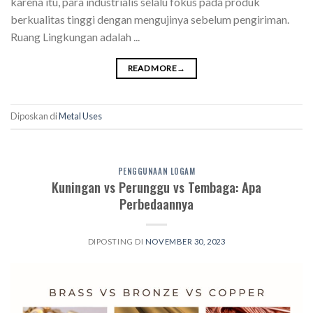
karena itu, para industrialis selalu fokus pada produk
berkualitas tinggi dengan mengujinya sebelum pengiriman.
Ruang Lingkungan adalah ...
READ MORE
→
Diposkan di
Metal Uses
PENGGUNAAN LOGAM
Kuningan vs Perunggu vs Tembaga: Apa
Perbedaannya
DIPOSTING DI
NOVEMBER 30, 2023