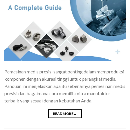
Pemesinan medis presisi sangat penting dalam memproduksi
komponen dengan akurasi tinggi untuk perangkat medis.
Panduan ini menjelaskan apa itu sebenarnya pemesinan medis
presisi dan bagaimana cara memilih mitra manufaktur
terbaik yang sesuai dengan kebutuhan Anda.
READ MORE
→