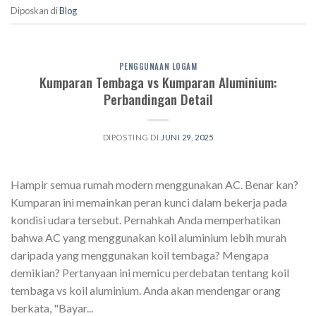
Diposkan di
Blog
PENGGUNAAN LOGAM
Kumparan Tembaga vs Kumparan Aluminium:
Perbandingan Detail
DIPOSTING DI
JUNI 29, 2025
Hampir semua rumah modern menggunakan AC. Benar kan?
Kumparan ini memainkan peran kunci dalam bekerja pada
kondisi udara tersebut. Pernahkah Anda memperhatikan
bahwa AC yang menggunakan koil aluminium lebih murah
daripada yang menggunakan koil tembaga? Mengapa
demikian? Pertanyaan ini memicu perdebatan tentang koil
tembaga vs koil aluminium. Anda akan mendengar orang
berkata, "Bayar...