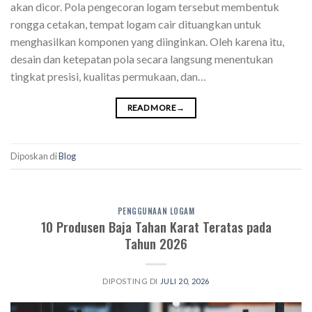
akan dicor. Pola pengecoran logam tersebut membentuk
rongga cetakan, tempat logam cair dituangkan untuk
menghasilkan komponen yang diinginkan. Oleh karena itu,
desain dan ketepatan pola secara langsung menentukan
tingkat presisi, kualitas permukaan, dan…
READ MORE
→
Diposkan di
Blog
PENGGUNAAN LOGAM
10 Produsen Baja Tahan Karat Teratas pada
Tahun 2026
DIPOSTING DI
JULI 20, 2026