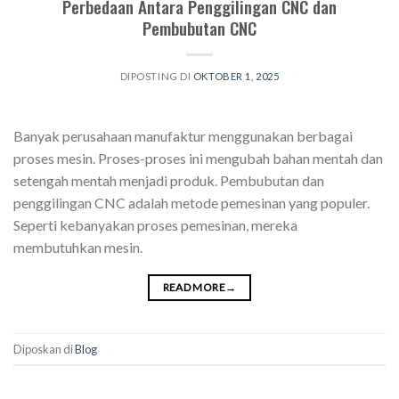
Perbedaan Antara Penggilingan CNC dan
Pembubutan CNC
DIPOSTING DI
OKTOBER 1, 2025
Banyak perusahaan manufaktur menggunakan berbagai
proses mesin. Proses-proses ini mengubah bahan mentah dan
setengah mentah menjadi produk. Pembubutan dan
penggilingan CNC adalah metode pemesinan yang populer.
Seperti kebanyakan proses pemesinan, mereka
membutuhkan mesin.
READ MORE
→
Diposkan di
Blog