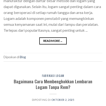
manufaktur dengan daftar besar metode dan logam yang
dapat digunakan. Selain itu, logam sangat penting dalam cara
orang beroperasi di setiap rumah tangga dan area kerja.
Logam adalah komponen penstabil yang memungkinkan
semua kenyamanan saat ini, mulai dari lampu dan peralatan.
Terlepas dari popularitasnya, sangat penting untuk ...
READ MORE
→
Diposkan di
Blog
FABRIKASI LOGAM
Bagaimana Cara Membengkokkan Lembaran
Logam Tanpa Rem?
DIPOSTING DI
OKTOBER 2, 2025