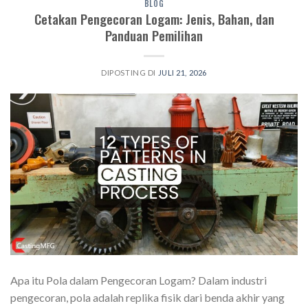
BLOG
Cetakan Pengecoran Logam: Jenis, Bahan, dan
Panduan Pemilihan
DIPOSTING DI
JULI 21, 2026
Apa itu Pola dalam Pengecoran Logam? Dalam industri
pengecoran, pola adalah replika fisik dari benda akhir yang