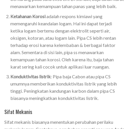
menawarkan kemampuan tahan panas yang lebih baik.
Ketahanan Korosi
adalah respons kimiawi yang
memengaruhi keandalan logam. Hal ini dapat terjadi
ketika logam bertemu dengan elektrolit seperti air,
oksigen, kotoran, atau logam lain. Pipa CS lebih rentan
terhadap erosi karena kelembaban & berbagai faktor
alam. Sementara di sisi lain, pipa ss menawarkan
kemampuan tahan korosi. Oleh karena itu, baja tahan
karat sering kali cocok untuk aplikasi luar ruangan.
Konduktivitas listrik
: Pipa baja Cabon atau pipa CS
umumnya memberikan konduktivitas listrik yang lebih
tinggi. Peningkatan kandungan karbon dalam pipa CS
biasanya meningkatkan konduktivitas listrik.
Sifat Mekanis
Sifat mekanis biasanya menentukan perubahan perilaku