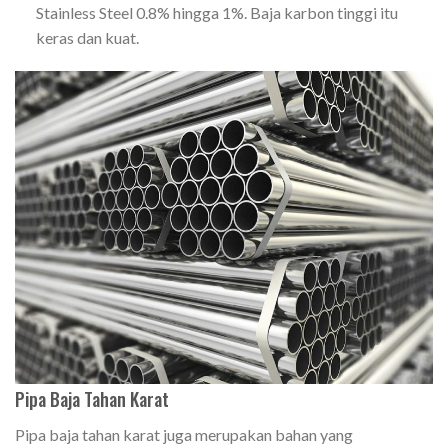
Stainless Steel 0.8% hingga 1%. Baja karbon tinggi itu
keras dan kuat.
Pipa Baja Tahan Karat
Pipa baja tahan karat juga merupakan bahan yang