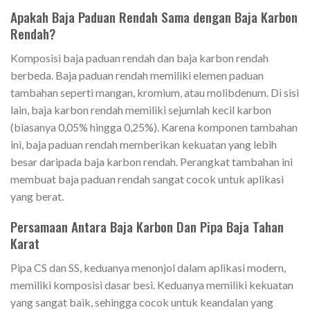
Apakah Baja Paduan Rendah Sama dengan Baja Karbon
Rendah?
Komposisi baja paduan rendah dan baja karbon rendah
berbeda. Baja paduan rendah memiliki elemen paduan
tambahan seperti mangan, kromium, atau molibdenum. Di sisi
lain, baja karbon rendah memiliki sejumlah kecil karbon
(biasanya 0,05% hingga 0,25%). Karena komponen tambahan
ini, baja paduan rendah memberikan kekuatan yang lebih
besar daripada baja karbon rendah. Perangkat tambahan ini
membuat baja paduan rendah sangat cocok untuk aplikasi
yang berat.
Persamaan Antara Baja Karbon Dan Pipa Baja Tahan
Karat
Pipa CS dan SS, keduanya menonjol dalam aplikasi modern,
memiliki komposisi dasar besi. Keduanya memiliki kekuatan
yang sangat baik, sehingga cocok untuk keandalan yang