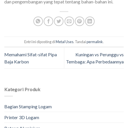
dan pengembangan yang tepat tentang bahan-bahan ini.
Entri ini diposting di
Metal Uses
. Tandai
permalink
.
Memahami Sifat-sifat Pipa
Kuningan vs Perunggu vs
Baja Karbon
Tembaga: Apa Perbedaannya
Kategori Produk
Bagian Stamping Logam
Printer 3D Logam