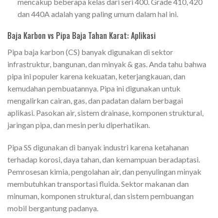
mencakup beberapa kelas dari seri 400. Grade 410, 420
dan 440A adalah yang paling umum dalam hal ini.
Baja Karbon vs Pipa Baja Tahan Karat: Aplikasi
Pipa baja karbon (CS) banyak digunakan di sektor
infrastruktur, bangunan, dan minyak & gas. Anda tahu bahwa
pipa ini populer karena kekuatan, keterjangkauan, dan
kemudahan pembuatannya. Pipa ini digunakan untuk
mengalirkan cairan, gas, dan padatan dalam berbagai
aplikasi. Pasokan air, sistem drainase, komponen struktural,
jaringan pipa, dan mesin perlu diperhatikan.
Pipa SS digunakan di banyak industri karena ketahanan
terhadap korosi, daya tahan, dan kemampuan beradaptasi.
Pemrosesan kimia, pengolahan air, dan penyulingan minyak
membutuhkan transportasi fluida. Sektor makanan dan
minuman, komponen struktural, dan sistem pembuangan
mobil bergantung padanya.