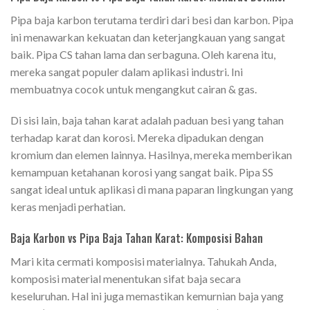
Pipa baja karbon terutama terdiri dari besi dan karbon. Pipa
ini menawarkan kekuatan dan keterjangkauan yang sangat
baik. Pipa CS tahan lama dan serbaguna. Oleh karena itu,
mereka sangat populer dalam aplikasi industri. Ini
membuatnya cocok untuk mengangkut cairan & gas.
Di sisi lain, baja tahan karat adalah paduan besi yang tahan
terhadap karat dan korosi. Mereka dipadukan dengan
kromium dan elemen lainnya. Hasilnya, mereka memberikan
kemampuan ketahanan korosi yang sangat baik. Pipa SS
sangat ideal untuk aplikasi di mana paparan lingkungan yang
keras menjadi perhatian.
Baja Karbon vs Pipa Baja Tahan Karat: Komposisi Bahan
Mari kita cermati komposisi materialnya. Tahukah Anda,
komposisi material menentukan sifat baja secara
keseluruhan. Hal ini juga memastikan kemurnian baja yang