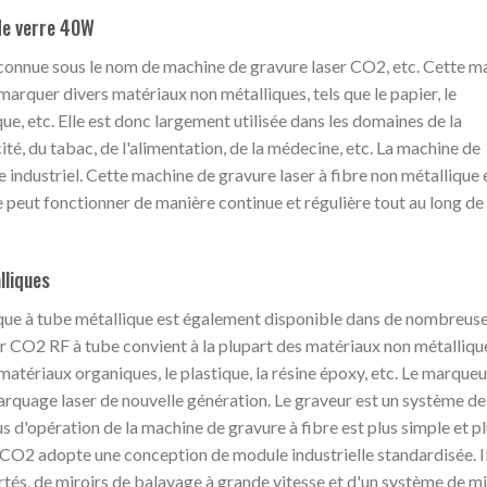
de verre 40W
onnue sous le nom de machine de gravure laser CO2, etc. Cette m
marquer divers matériaux non métalliques, tels que le papier, le
ique, etc. Elle est donc largement utilisée dans les domaines de la
ité, du tabac, de l'alimentation, de la médecine, etc. La machine de
industriel. Cette machine de gravure laser à fibre non métallique 
e peut fonctionner de manière continue et régulière tout au long de 
lliques
ue à tube métallique est également disponible dans de nombreus
 CO2 RF à tube convient à la plupart des matériaux non métallique
es matériaux organiques, le plastique, la résine époxy, etc. Le marqueu
quage laser de nouvelle génération. Le graveur est un système de
 d'opération de la machine de gravure à fibre est plus simple et p
CO2 adopte une conception de module industrielle standardisée. Il
és, de miroirs de balayage à grande vitesse et d'un système de mi