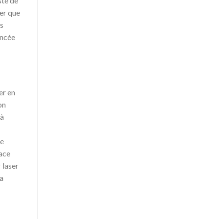
ste de
er que
us
ancée
er en
on
 à
ne
face
 laser
 a