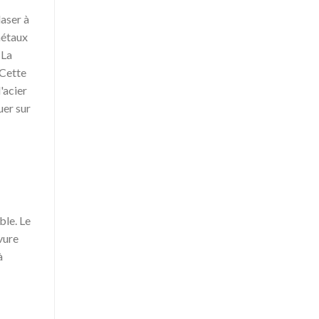
aser à
métaux
 La
 Cette
'acier
uer sur
ble. Le
avure
à