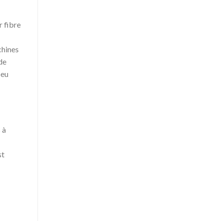
 fibre
chines
de
peu
 à
st