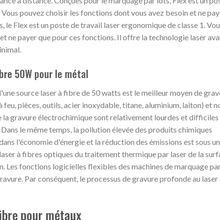
ance à distance. Conçues pour le marquage par lots, Flex est un po
 Vous pouvez choisir les fonctions dont vous avez besoin et ne pay
, le Flex est un poste de travail laser ergonomique de classe 1. Vo
t ne payer que pour ces fonctions. Il offre la technologie laser av
inimal.
ibre 50W pour le métal
une source laser à fibre de 50 watts est le meilleur moyen de grav
feu, pièces, outils, acier inoxydable, titane, aluminium, laiton) et n
 la gravure électrochimique sont relativement lourdes et difficiles
s. Dans le même temps, la pollution élevée des produits chimiques
ans l'économie d'énergie et la réduction des émissions est sous u
aser à fibres optiques du traitement thermique par laser de la sur
n. Les fonctions logicielles flexibles des machines de marquage par
gravure. Par conséquent, le processus de gravure profonde au laser
ibre pour métaux