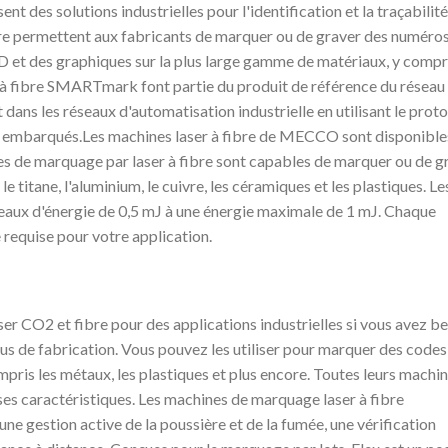
t des solutions industrielles pour l'identification et la traçabilit
bre permettent aux fabricants de marquer ou de graver des numéro
D et des graphiques sur la plus large gamme de matériaux, y compri
rs à fibre SMARTmark font partie du produit de référence du réseau
dans les réseaux d'automatisation industrielle en utilisant le prot
rs embarqués.Les machines laser à fibre de MECCO sont disponible
de marquage par laser à fibre sont capables de marquer ou de g
e titane, l'aluminium, le cuivre, les céramiques et les plastiques. Le
veaux d'énergie de 0,5 mJ à une énergie maximale de 1 mJ. Chaque
 requise pour votre application.
 CO2 et fibre pour des applications industrielles si vous avez b
sus de fabrication. Vous pouvez les utiliser pour marquer des codes
mpris les métaux, les plastiques et plus encore. Toutes leurs machi
s caractéristiques. Les machines de marquage laser à fibre
e gestion active de la poussière et de la fumée, une vérification