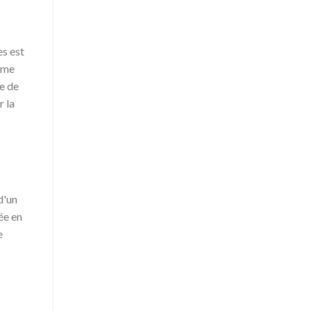
es est
tème
e de
r la
d'un
ée en
e