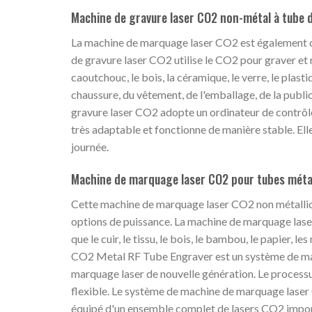
Machine de gravure laser CO2 non-métal à tube 
La machine de marquage laser CO2 est également c
de gravure laser CO2 utilise le CO2 pour graver et 
caoutchouc, le bois, la céramique, le verre, le plast
chaussure, du vêtement, de l'emballage, de la public
gravure laser CO2 adopte un ordinateur de contrôle 
très adaptable et fonctionne de manière stable. Ell
journée.
Machine de marquage laser CO2 pour tubes méta
Cette machine de marquage laser CO2 non métalliq
options de puissance. La machine de marquage laser
que le cuir, le tissu, le bois, le bambou, le papier, l
CO2 Metal RF Tube Engraver est un système de mar
marquage laser de nouvelle génération. Le processus
flexible. Le système de machine de marquage laser 
équipé d'un ensemble complet de lasers CO2 import