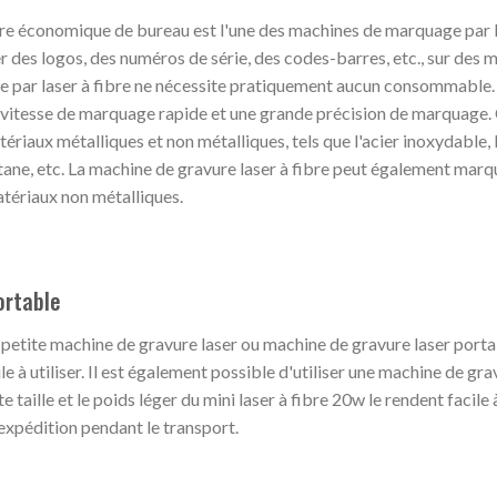
re économique de bureau est l'une des machines de marquage par l
er des logos, des numéros de série, des codes-barres, etc., sur des 
 par laser à fibre ne nécessite pratiquement aucun consommable.
ne vitesse de marquage rapide et une grande précision de marquage.
riaux métalliques et non métalliques, tels que l'acier inoxydable, l
 titane, etc. La machine de gravure laser à fibre peut également marq
tériaux non métalliques.
ortable
petite machine de gravure laser ou machine de gravure laser porta
cile à utiliser. Il est également possible d'utiliser une machine de gr
e taille et le poids léger du mini laser à fibre 20w le rendent facile 
expédition pendant le transport.