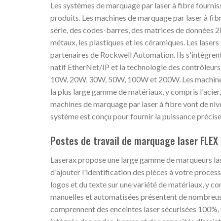
Les systèmes de marquage par laser à fibre fournissen
produits. Les machines de marquage par laser à fi
série, des codes-barres, des matrices de données 2
métaux, les plastiques et les céramiques. Les lase
partenaires de Rockwell Automation. Ils s'intègrent 
natif EtherNet/IP et la technologie des contrôleu
10W, 20W, 30W, 50W, 100W et 200W. Les machines 
la plus large gamme de matériaux, y compris l'acier, l
machines de marquage par laser à fibre vont de ni
système est conçu pour fournir la puissance précise
Postes de travail de marquage laser FLEX
Laserax propose une large gamme de marqueurs laser
d'ajouter l'identification des pièces à votre proces
logos et du texte sur une variété de matériaux, y co
manuelles et automatisées présentent de nombreuse
comprennent des enceintes laser sécurisées 100%, un