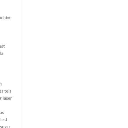
achine
est
la
es
s tels
r laser
lus
 est
se au