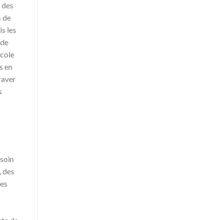
é des
s de
s les
 de
ocole
s en
raver
s
esoin
, des
nes