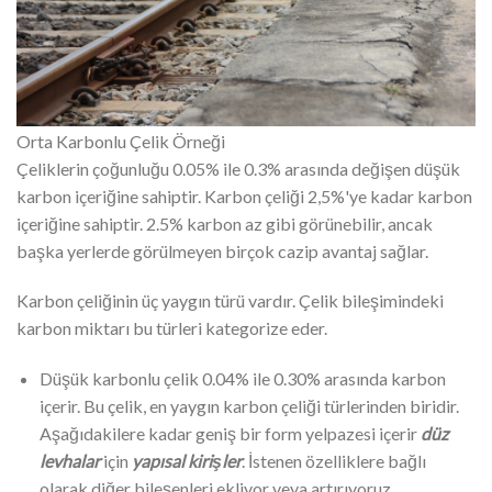
Orta Karbonlu Çelik Örneği
Çeliklerin çoğunluğu 0.05% ile 0.3% arasında değişen düşük
karbon içeriğine sahiptir. Karbon çeliği 2,5%'ye kadar karbon
içeriğine sahiptir. 2.5% karbon az gibi görünebilir, ancak
başka yerlerde görülmeyen birçok cazip avantaj sağlar.
Karbon çeliğinin üç yaygın türü vardır. Çelik bileşimindeki
karbon miktarı bu türleri kategorize eder.
Düşük karbonlu çelik 0.04% ile 0.30% arasında karbon
içerir. Bu çelik, en yaygın karbon çeliği türlerinden biridir.
Aşağıdakilere kadar geniş bir form yelpazesi içerir
düz
levhalar
için
yapısal kirişler
. İstenen özelliklere bağlı
olarak diğer bileşenleri ekliyor veya artırıyoruz.