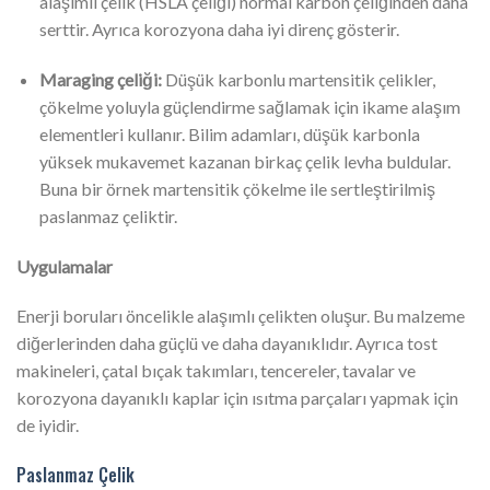
alaşımlı çelik (HSLA çeliği) normal karbon çeliğinden daha
serttir. Ayrıca korozyona daha iyi direnç gösterir.
Maraging çeliği:
Düşük karbonlu martensitik çelikler,
çökelme yoluyla güçlendirme sağlamak için ikame alaşım
elementleri kullanır. Bilim adamları, düşük karbonla
yüksek mukavemet kazanan birkaç çelik levha buldular.
Buna bir örnek martensitik çökelme ile sertleştirilmiş
paslanmaz çeliktir.
Uygulamalar
Enerji boruları öncelikle alaşımlı çelikten oluşur. Bu malzeme
diğerlerinden daha güçlü ve daha dayanıklıdır. Ayrıca tost
makineleri, çatal bıçak takımları, tencereler, tavalar ve
korozyona dayanıklı kaplar için ısıtma parçaları yapmak için
de iyidir.
Paslanmaz Çelik