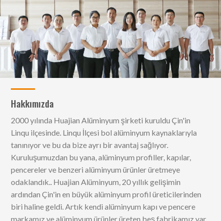
Hakkımızda
2000 yılında Huajian Alüminyum şirketi
kuruldu
Çin'in
Linqu ilçesinde.
Linqu İlçesi bol alüminyum kaynaklarıyla
tanınıyor ve bu da bize ayrı bir avantaj sağlıyor
.
Kuruluşumuzdan bu yana, alüminyum profiller, kapılar,
pencereler ve benzeri alüminyum ürünler üretmeye
odaklandık.
.
Huajian Alüminyum, 20 yıllık gelişimin
ardından Çin'in en büyük alüminyum profil üreticilerinden
biri haline geldi
.
Artık kendi alüminyum kapı ve pencere
markamız ve alüminyum ürünler üreten beş fabrikamız var
.