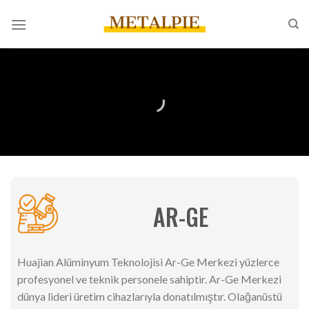
İçeriğe
atla
AR-GE
Huajian Alüminyum Teknolojisi Ar-Ge Merkezi yüzlerce
profesyonel ve teknik personele sahiptir. Ar-Ge Merkezi
dünya lideri üretim cihazlarıyla donatılmıştır. Olağanüstü