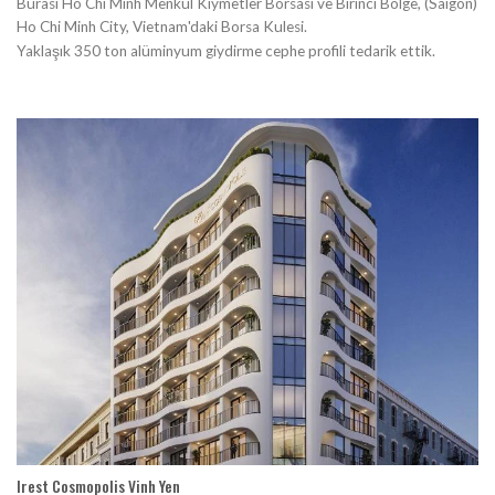
Burası Ho Chi Minh Menkul Kıymetler Borsası ve Birinci Bölge, (Saigon)
Ho Chi Minh City, Vietnam'daki Borsa Kulesi.
Yaklaşık 350 ton alüminyum giydirme cephe profili tedarik ettik.
Irest Cosmopolis Vinh Yen