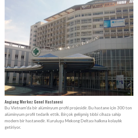
Angiang Merkez Genel Hastanesi
Bu Vietnam'da bir alüminyum profil projesidir. Bu hastane için 300 ton
alüminyum profil tedarik ettik. Birçok gelişmiş tıbbi cihaza sahip
modern bir hastanedir. Kuruluşu Mekong Deltası halkına kolaylık
getiriyor.