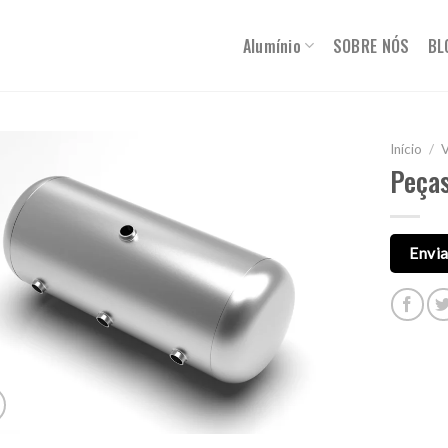
Alumínio
SOBRE NÓS
BL
Início
/
V
Peças
Envia