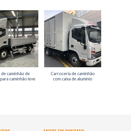
9,8 met
reboque
alumínio
t
 de caminhão de
Carroceria de caminhão
 para caminhão leve
com caixa de alumínio