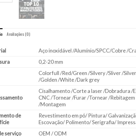
ão
Avaliações (0)
ial
Aço inoxidável /Alumínio/SPCC/Cobre /Cr
sura
0,2-20 mm
Colorfull /Red/Green /Silvery /Sliver /Silve
/Golden /White /Dark grey
Cisalhamento /Corte a laser /Dobradura
essamento
CNC /Tornear /Furar /Tornear /Rebitagem
/Montagem
mento de
Revestimento em pó/ Pintura/ Galvanizaç
ície
Escovação/ Polimento/ Serigrafia/ Impres
de serviço
OEM / ODM