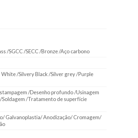
ass /SGCC /SECC /Bronze /Aço carbono
r White /Silvery Black /Silver grey /Purple
 /Estampagem /Desenho profundo /Usinagem
 /Soldagem /Tratamento de superfície
ão/ Galvanoplastia/ Anodização/ Cromagem/
são