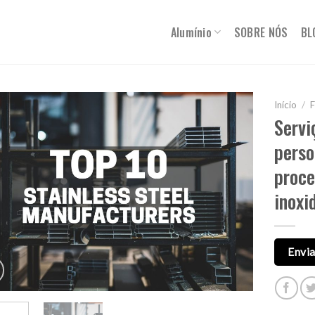
Alumínio
SOBRE NÓS
BL
Início
/
F
Servi
perso
proce
inoxi
Envia