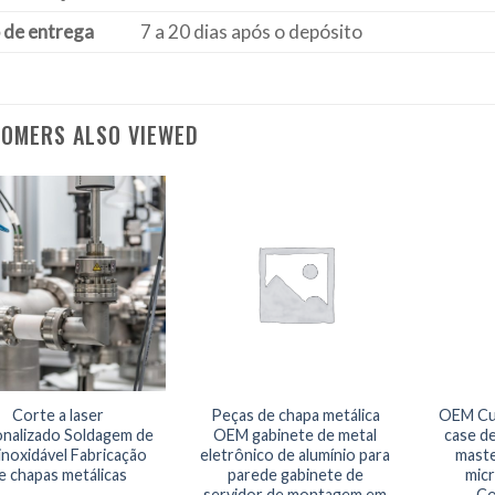
 de entrega
7 a 20 dias após o depósito
OMERS ALSO VIEWED
Corte a laser
Peças de chapa metálica
OEM Cu
onalizado Soldagem de
OEM gabinete de metal
case d
inoxidável Fabricação
eletrônico de alumínio para
mast
e chapas metálicas
parede gabinete de
mic
servidor de montagem em
Co