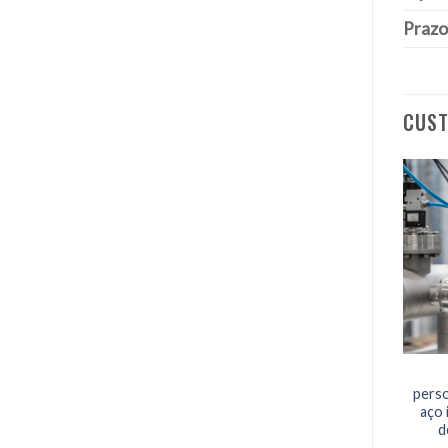
Prazo
CUST
pers
aço 
d