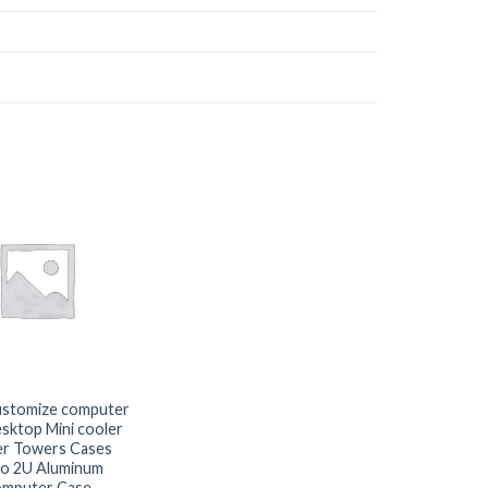
stomize computer
esktop Mini cooler
er Towers Cases
ro 2U Aluminum
mputer Case