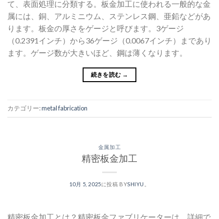
て、表面処理に分類する。板金加工に使われる一般的な金
属には、銅、アルミニウム、ステンレス鋼、亜鉛などがあ
ります。板金の厚さをゲージと呼びます。3ゲージ
（0.2391インチ）から36ゲージ（0.0067インチ）まであり
ます。ゲージ数が大きいほど、鋼は薄くなります。
続きを読む
→
カテゴリー:
metal fabrication
金属加工
精密板金加工
10月 5, 2025
に投稿
BY
SHIYU
。
精密板金加工とは？精密板金ファブリケーターは、詳細で