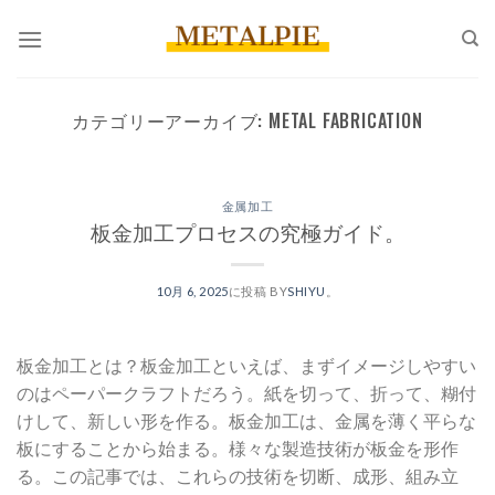
コ
ン
テ
ン
カテゴリーアーカイブ:
METAL FABRICATION
ツ
へ
ス
キ
金属加工
板金加工プロセスの究極ガイド。
ッ
プ
10月 6, 2025
に投稿
BY
SHIYU
。
板金加工とは？板金加工といえば、まずイメージしやすい
のはペーパークラフトだろう。紙を切って、折って、糊付
けして、新しい形を作る。板金加工は、金属を薄く平らな
板にすることから始まる。様々な製造技術が板金を形作
る。この記事では、これらの技術を切断、成形、組み立