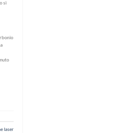
o si
arbonio
na
enuto
e laser