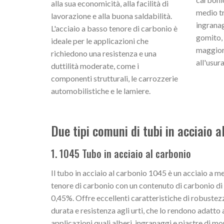
alla sua economicità, alla facilità di
medio t
lavorazione e alla buona saldabilità.
ingranagg
L'acciaio a basso tenore di carbonio è
gomito, 
ideale per le applicazioni che
maggior
richiedono una resistenza e una
all'usura
duttilità moderate, come i
componenti strutturali, le carrozzerie
automobilistiche e le lamiere.
Due tipi comuni di tubi in acciaio a
1. 1045 Tubo in acciaio al carbonio
Il tubo in acciaio al carbonio 1045 è un acciaio a m
tenore di carbonio con un contenuto di carbonio di
0,45%. Offre eccellenti caratteristiche di robustez
durata e resistenza agli urti, che lo rendono adatto 
applicazioni quali alberi, ingranaggi e piastre di m