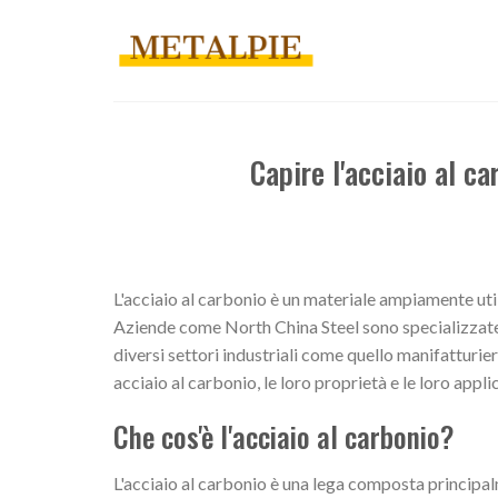
Salta
ai
contenuti
Capire l'acciaio al ca
L'acciaio al carbonio è un materiale ampiamente util
Aziende come North China Steel sono specializzate ne
diversi settori industriali come quello manifatturier
acciaio al carbonio, le loro proprietà e le loro appli
Che cos'è l'acciaio al carbonio?
L'acciaio al carbonio è una lega composta princip