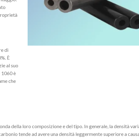
ato
proprietà
re di
0%. È
ie al suo
o 1060 è
lame che
conda della loro composizione e del tipo. In generale, la densità var
i carbonio tende ad avere una densità leggermente superiore a caus