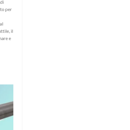
 di
to per
al
tile, il
mare e