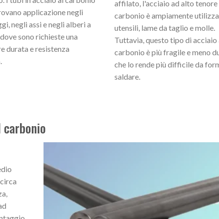
affilato, l'acciaio ad alto tenore
rovano applicazione negli
carbonio è ampiamente utilizza
i, negli assi e negli alberi a
utensili, lame da taglio e molle.
dove sono richieste una
Tuttavia, questo tipo di acciaio 
e durata e resistenza
carbonio è più fragile e meno dut
.
che lo rende più difficile da for
saldare.
l carbonio
edio
 circa
za,
ad
ontaggio.