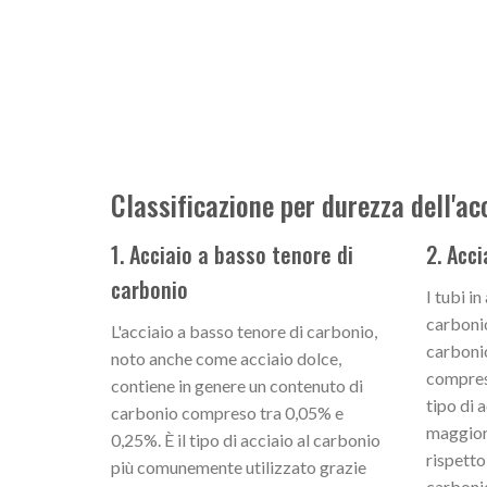
Classificazione per durezza dell'ac
1. Acciaio a basso tenore di
2. Acc
carbonio
I tubi i
carboni
L'acciaio a basso tenore di carbonio,
carbonio
noto anche come acciaio dolce,
compres
contiene in genere un contenuto di
tipo di 
carbonio compreso tra 0,05% e
maggior
0,25%. È il tipo di acciaio al carbonio
rispetto
più comunemente utilizzato grazie
carbonio