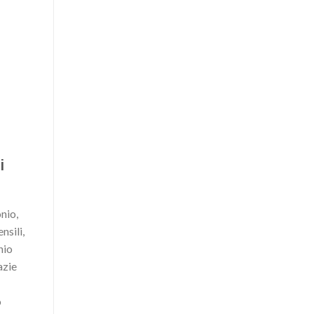
i
onio,
nsili,
nio
azie
o