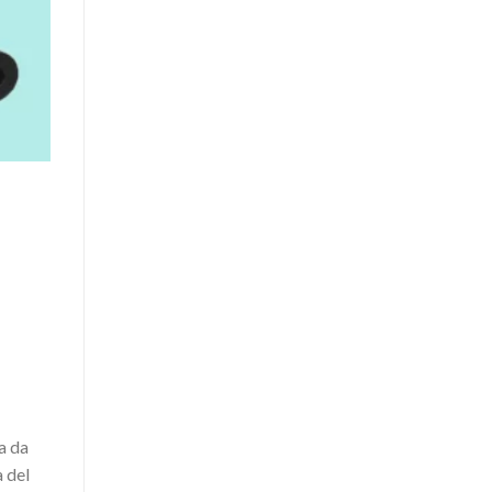
ia da
a del