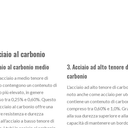
ciaio al carbonio
iaio al carbonio medio
3. Acciaio ad alto tenore d
carbonio
n acciaio a medio tenore di
o contengono un contenuto di
L'acciaio ad alto tenore di carb
 più elevato, in genere
noto anche come acciaio per ute
o tra 0,25% e 0,60%. Questo
contiene un contenuto di carbo
acciaio al carbonio offre una
compreso tra 0,60% e 1,0%. Gr
e resistenza e durezza
alla sua durezza superiore e alla
 all'acciaio a basso tenore di
capacità di mantenere un bord
. I tubi in acciaio al carbonio