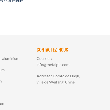
es en aluminium
CONTACTEZ-NOUS
en aluminium
Courriel :
info@metalpie.com
ium
Adresse : Comté de Linqu,
m
ville de Weifang, Chine
ium