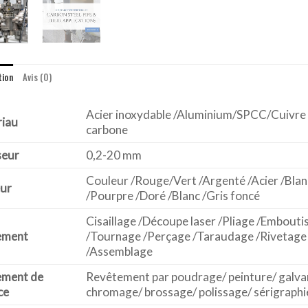
tion
Avis (0)
Acier inoxydable /Aluminium/SPCC/Cuivre 
iau
carbone
seur
0,2-20 mm
Couleur /Rouge/Vert /Argenté /Acier /Blan
ur
/Pourpre /Doré /Blanc /Gris foncé
Cisaillage /Découpe laser /Pliage /Embou
ement
/Tournage /Perçage /Taraudage /Rivetage
/Assemblage
ement de
Revêtement par poudrage/ peinture/ galvan
ce
chromage/ brossage/ polissage/ sérigraphi