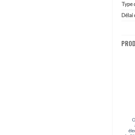
Type 
Délai 
PROD
O
éle