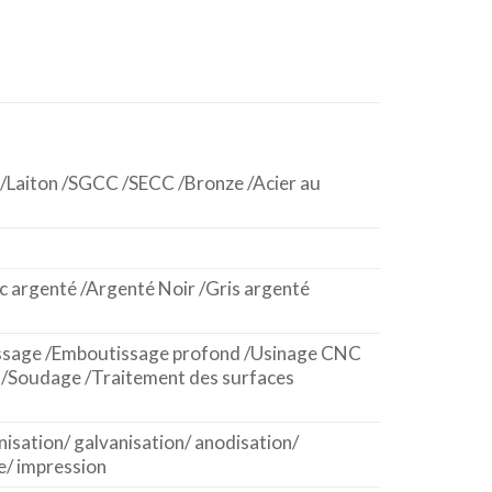
/Laiton /SGCC /SECC /Bronze /Acier au
c argenté /Argenté Noir /Gris argenté
tissage /Emboutissage profond /Usinage CNC
 /Soudage /Traitement des surfaces
isation/ galvanisation/ anodisation/
e/ impression