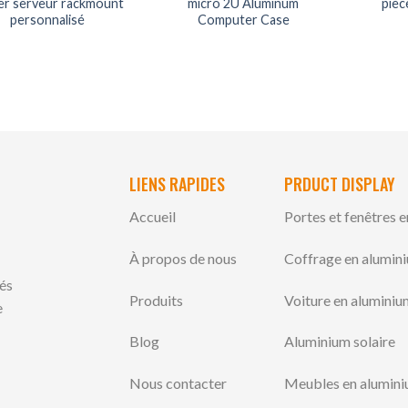
ier serveur rackmount
micro 2U Aluminum
pièc
personnalisé
Computer Case
LIENS RAPIDES
PRDUCT DISPLAY
Accueil
Portes et fenêtres 
À propos de nous
Coffrage en alumin
lés
Produits
Voiture en aluminiu
e
Blog
Aluminium solaire
Nous contacter
Meubles en alumin