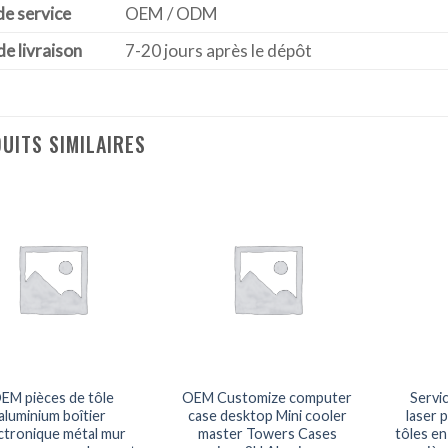
de service
OEM / ODM
de livraison
7-20 jours après le dépôt
UITS SIMILAIRES
EM pièces de tôle
OEM Customize computer
Servi
aluminium boîtier
case desktop Mini cooler
laser 
ctronique métal mur
master Towers Cases
tôles en