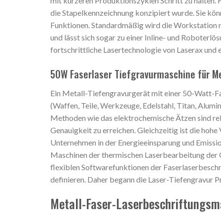
mit kürzeren Produktionszyklen Schritt zu halten. F
die Stapelkennzeichnung konzipiert wurde. Sie könn
Funktionen. Standardmäßig wird die Workstation m
und lässt sich sogar zu einer Inline- und Roboterlö
fortschrittliche Lasertechnologie von Laserax und e
50W Faserlaser Tiefgravurmaschine für Me
Ein Metall-Tiefengravurgerät mit einer 50-Watt-Fa
(Waffen, Teile, Werkzeuge, Edelstahl, Titan, Alu
Methoden wie das elektrochemische Ätzen sind relat
Genauigkeit zu erreichen. Gleichzeitig ist die ho
Unternehmen in der Energieeinsparung und Emissi
Maschinen der thermischen Laserbearbeitung der 
flexiblen Softwarefunktionen der Faserlaserbesch
definieren. Daher begann die Laser-Tiefengravur 
Metall-Faser-Laserbeschriftungsm