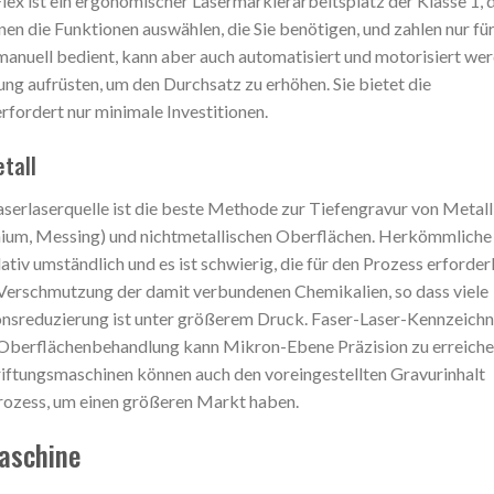
lex ist ein ergonomischer Lasermarkierarbeitsplatz der Klasse 1, d
en die Funktionen auswählen, die Sie benötigen, und zahlen nur für
anuell bedient, kann aber auch automatisiert und motorisiert we
sung aufrüsten, um den Durchsatz zu erhöhen. Sie bietet die
rfordert nur minimale Investitionen.
tall
serlaserquelle ist die beste Methode zur Tiefengravur von Metall
minium, Messing) und nichtmetallischen Oberflächen. Herkömmliche
iv umständlich und es ist schwierig, die für den Prozess erforder
he Verschmutzung der damit verbundenen Chemikalien, so dass viele
onsreduzierung ist unter größerem Druck. Faser-Laser-Kennzeich
Oberflächenbehandlung kann Mikron-Ebene Präzision zu erreiche
riftungsmaschinen können auch den voreingestellten Gravurinhalt
Prozess, um einen größeren Markt haben.
aschine