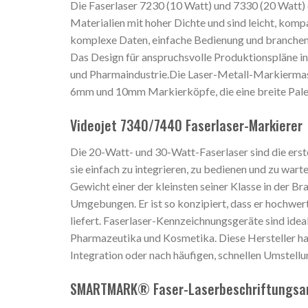
Die Faserlaser 7230 (10 Watt) und 7330 (20 Watt)
Materialien mit hoher Dichte und sind leicht, kom
komplexe Daten, einfache Bedienung und branchenw
Das Design für anspruchsvolle Produktionspläne i
und Pharmaindustrie.Die Laser-Metall-Markiermasc
6mm und 10mm Markierköpfe, die eine breite Pale
Videojet 7340/7440 Faserlaser-Markierer
Die 20-Watt- und 30-Watt-Faserlaser sind die ers
sie einfach zu integrieren, zu bedienen und zu war
Gewicht einer der kleinsten seiner Klasse in der Br
Umgebungen. Er ist so konzipiert, dass er hochwe
liefert. Faserlaser-Kennzeichnungsgeräte sind idea
Pharmazeutika und Kosmetika. Diese Hersteller ha
Integration oder nach häufigen, schnellen Umstellu
SMARTMARK® Faser-Laserbeschriftungsa