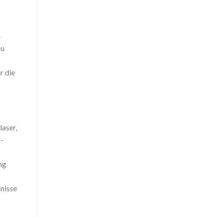
m
zu
r die
aser,
r-
ng
fnisse