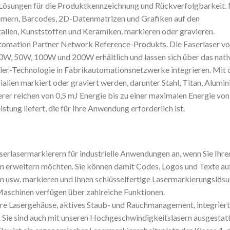
 Lösungen für die Produktkennzeichnung und Rückverfolgbarkeit.
mmern, Barcodes, 2D-Datenmatrizen und Grafiken auf den
tallen, Kunststoffen und Keramiken, markieren oder gravieren.
omation Partner Network Reference-Produkts. Die Faserlaser v
W, 50W, 100W und 200W erhältlich und lassen sich über das nati
er-Technologie in Fabrikautomationsnetzwerke integrieren. Mit 
alien markiert oder graviert werden, darunter Stahl, Titan, Alumin
rer reichen von 0,5 mJ Energie bis zu einer maximalen Energie von
istung liefert, die für Ihre Anwendung erforderlich ist.
serlasermarkierern für industrielle Anwendungen an, wenn Sie Ihre
n erweitern möchten. Sie können damit Codes, Logos und Texte auf
en usw. markieren und Ihnen schlüsselfertige Lasermarkierungslös
 Maschinen verfügen über zahlreiche Funktionen.
e Lasergehäuse, aktives Staub- und Rauchmanagement, integrier
Sie sind auch mit unseren Hochgeschwindigkeitslasern ausgestatt