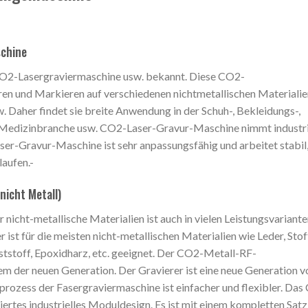
schine
CO2-Lasergraviermaschine usw. bekannt. Diese CO2-
n und Markieren auf verschiedenen nichtmetallischen Materialie
. Daher findet sie breite Anwendung in der Schuh-, Bekleidungs-,
 Medizinbranche usw. CO2-Laser-Gravur-Maschine nimmt industri
er-Gravur-Maschine ist sehr anpassungsfähig und arbeitet stabil
laufen.-
nicht Metall)
icht-metallische Materialien ist auch in vielen Leistungsvariant
ist für die meisten nicht-metallischen Materialien wie Leder, Stof
ststoff, Epoxidharz, etc. geeignet. Der CO2-Metall-RF-
em der neuen Generation. Der Gravierer ist eine neue Generation v
ozess der Fasergraviermaschine ist einfacher und flexibler. Das
rtes industrielles Moduldesign. Es ist mit einem kompletten Satz