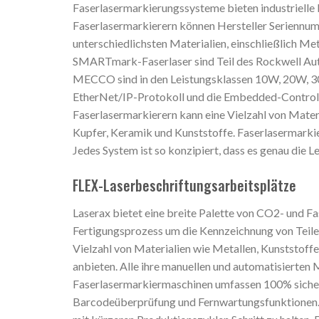
Faserlasermarkierungssysteme bieten industrielle
Faserlasermarkierern können Hersteller Seriennu
unterschiedlichsten Materialien, einschließlich Me
SMARTmark-Faserlaser sind Teil des Rockwell Aut
MECCO sind in den Leistungsklassen 10W, 20W, 30
EtherNet/IP-Protokoll und die Embedded-Controll
Faserlasermarkierern kann eine Vielzahl von Materi
Kupfer, Keramik und Kunststoffe. Faserlasermarkie
Jedes System ist so konzipiert, dass es genau die Le
FLEX-Laserbeschriftungsarbeitsplätze
Laserax bietet eine breite Palette von CO2- und Fa
Fertigungsprozess um die Kennzeichnung von Teile
Vielzahl von Materialien wie Metallen, Kunststoff
anbieten. Alle ihre manuellen und automatisierten
Faserlasermarkiermaschinen umfassen 100% sicher
Barcodeüberprüfung und Fernwartungsfunktionen. 