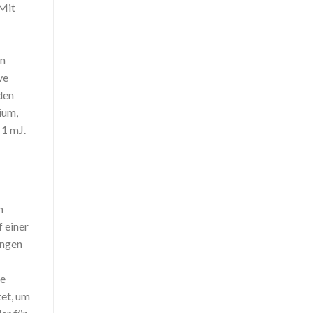
 Mit
on
ve
den
ium,
 1 mJ.
n
 einer
ungen
te
et, um