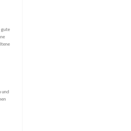
 gute
ine
ltene
n und
nen