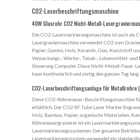
CO2-Laserbeschriftungsmaschine
40W Glasrohr CO2 Nicht-Metall-Lasergravierma
Die CO2-Lasermarkierungsmaschine ist auch als 
Lasergraviermaschine verwendet CO2 zum Graviere
Papier, Gummi, Holz, Keramik, Glas, Kunststoff usw
Verpackungs-, Werbe-, Tabak-, Lebensmittel- und
Steuerung Computer. Diese Nicht-Metall-Faser-Las
kann kontinuierlich und stetig den ganzen Tag lang 
CO2-Laserbeschriftungsanlage für Metallrohre (
Diese CO2-Röhrenlaser-Beschriftungsmaschine für n
erhältlich. Der CO2 RF Tube Laser Marker Engraver 
Holz, Bambus, Papier, organische Materialien, Kun
Röhrenlasergravierer ist ein Lasermarkierungssyst
Lasermarkierungssystemen. Der gesamte Betriebspr
Lasermarkierungssystem verwendet ein standardisie