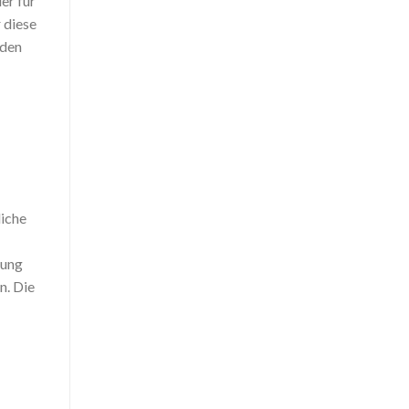
er für
 diese
rden
liche
nung
n. Die