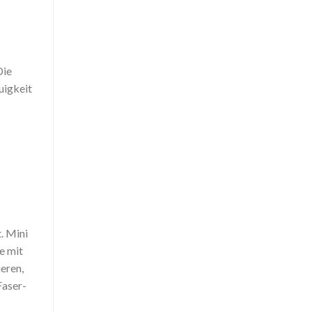
Die
uigkeit
. Mini
e mit
eren,
Faser-