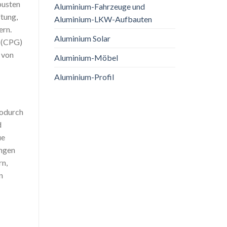
busten
Aluminium-Fahrzeuge und
tung,
Aluminium-LKW-Aufbauten
ern.
Aluminium Solar
- (CPG)
 von
Aluminium-Möbel
Aluminium-Profil
wodurch
d
ue
ungen
rn,
n