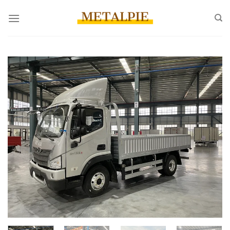
コ
ン
テ
ン
ツ
へ
ス
キ
ッ
プ