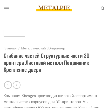
Перейти
к
содержанию
Главная
/
Металлический 3D-принтер
Сгибание частей Структурные части 3D
принтера Листовой металл Подшипник
Крепление двери
Компания Shengen производит широкий ассортимент
металлических корпусов для 3D-принтеров. Мы
сертифицированы ISO для производства. Каждый тип